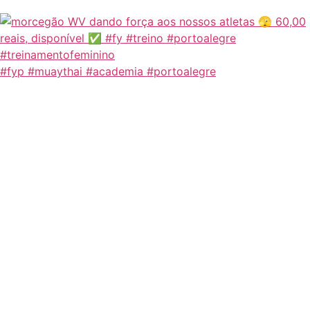
#fyp #muaythai #academia #portoalegre