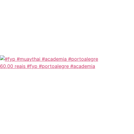
60,00 reais #fyp #portoalegre #academia