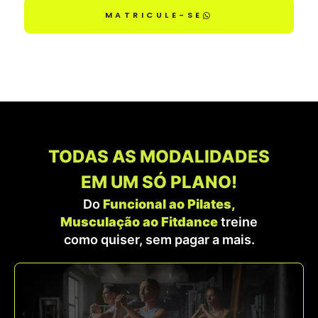
MATRICULE-SE
TODAS AS MODALIDADES
EM UM SÓ PLANO!
Do
Funcional ao Pilates,
Musculação ao Fitdance
treine
como quiser, sem pagar a mais.