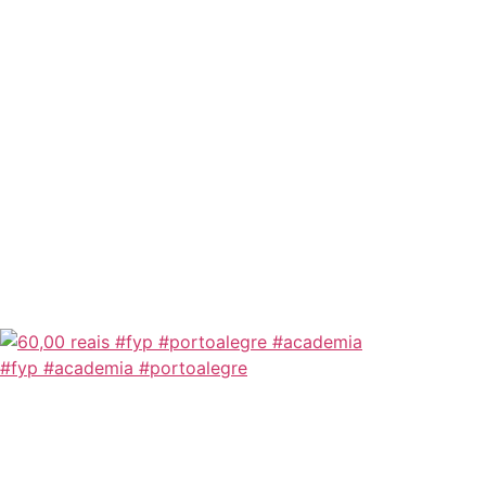
#fyp #academia #portoalegre