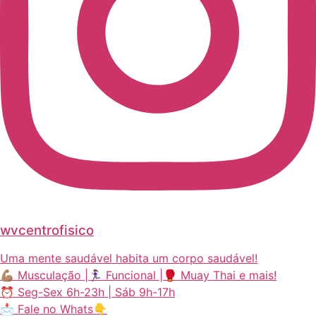
wvcentrofisico
Uma mente saudável habita um corpo saudável!
💪🏽 Musculação |🏃🏽‍♀️ Funcional |🥊 Muay Thai e mais!
⏰ Seg-Sex 6h-23h | Sáb 9h-17h
📩 Fale no Whats👇